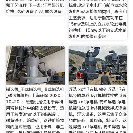
和工艺流程 下一条: 江西细碎机
标准规定了水电厂 (站)立式水轮
价格-选矿设备 产品 重选设备
发电机现场检修的类别、程序和
工艺要求，适用于额定功率在
15mw及以上的立式水轮发电机
的检修，15mw以下的立式水轮
发电机的检修可参照
磁选机_干式磁选机_湿式磁选机
浮选 xcf浮选机 钨矿浮选 浮选
_磁选机价格-上海环保 2020-
机竖轴总成 kyf机械搅拌式浮选
10-20 · 磁选机是使用于再利
浮选 xcf浮选机 钨矿浮选 浮选
用粉状粒体中的除去铁粉等，适
机竖轴总成 kyf机械搅拌式浮选
用于粒度3mm以下的磁铁矿、
机，浮选设备，这里云集了众多
磁黄铁矿、焙烧矿、钛铁矿等物
的供应商，采购商，制造商。这
料的湿式磁选，也用于煤、非金
是浮选 xcf浮选机 钨矿浮选 浮
属矿、建材等物料的除铁作业，
选机竖轴总成 kyf机械搅拌式浮