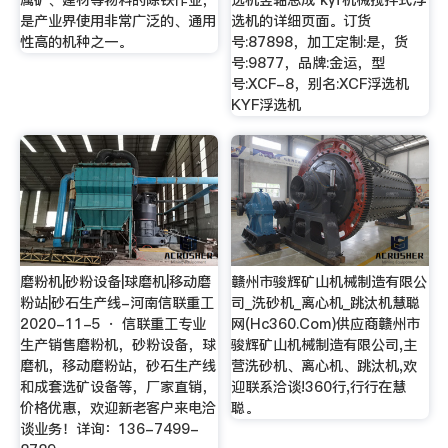
是产业界使用非常广泛的、通用
选机的详细页面。订货
性高的机种之一。
号:87898，加工定制:是，货
号:9877，品牌:金运，型
号:XCF-8，别名:XCF浮选机
KYF浮选机
磨粉机|砂粉设备|球磨机|移动磨
赣州市骏辉矿山机械制造有限公
粉站|砂石生产线-河南信联重工
司_洗砂机_离心机_跳汰机慧聪
2020-11-5 · 信联重工专业
网(Hc360.Com)供应商赣州市
生产销售磨粉机，砂粉设备，球
骏辉矿山机械制造有限公司,主
磨机，移动磨粉站，砂石生产线
营洗砂机、离心机、跳汰机,欢
和成套选矿设备等，厂家直销，
迎联系洽谈!360行,行行在慧
价格优惠，欢迎新老客户来电洽
聪。
谈业务！详询：136-7499-