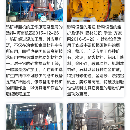
钨矿棒磨机的工作原理及型号的
砂粉设备的用途 砂粉设备的维
选择-河南机器2015-12-26
护及保养_建材知识_学堂_齐家
· 钨矿经过深加工后，其应用广
网2016-5-23 · 砂粉设备适
泛，不仅在冶金和金属材料中有
用于软或中硬和极硬物料的磨
所应用，同样也是国防及高新技
粉、整形，广泛应用于各种矿
术应用中极为重要的功能材料之
石、水泥、耐火材料、铝凡土熟
一。对于它的矿物提取加工等，
料、金刚砂、玻璃原料、机制建
一般都是选矿加工，而在钨矿选
筑砂、石料以及各种冶金矿渣，
矿生产线中不可缺少的磨矿设备
特别对碳化硅、金刚砂、烧结铝
是钨矿棒磨机。该设备用于钨矿
矾土、美砂等高硬、特硬及耐磨
的研磨作业，以便其选矿作业的
蚀性物料比其它类型的磨粉机产
后续流程加工
量功效更高。