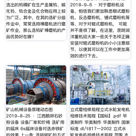
选出的钨精矿在生产金属钨、碳
2018-9-6 · 对于磨粉机设
化钨、钨合金及化合物应用上较
备，相信我们更加熟悉颚式磨粉
为广泛。其中，在其的选矿分级
机、反击磨粉机、锤式磨粉机等
作业中，常常选用棒磨机进行磨
等，对于对辊式磨粉机， 可能
矿作业，那么选钨矿棒磨机的产
并不是很了解，在这里，昆明润
品优势好在哪？
洋重机给大家一些关于怎样正确
安装对辊式磨粉机的小小注意细
节，以便其可以在工作中更加高
效的进行下去。
矿山机械设备原理动态图
立式磨检修规程立式水轮发电机
2019-8-25 · 江西鹅卵石砂
检修技术规程【国标】.pdf 华
粉设备 设备厂家和价格 选矿用
美制作 华美制作 华美制作 国家
的摇床 6s摇床设备对选赤铁矿
标准 dl/t817一2002 立式水
的效果 上一条: 选钽铌矿的方式
轮发电机检修技术规程 范围 本