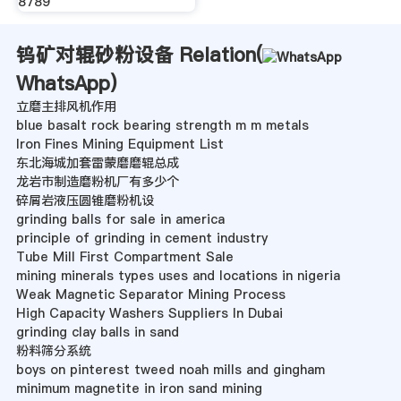
8789
钨矿对辊砂粉设备 Relation(
WhatsApp
)
立磨主排风机作用
blue basalt rock bearing strength m m metals
Iron Fines Mining Equipment List
东北海城加套雷蒙磨磨辊总成
龙岩市制造磨粉机厂有多少个
碎屑岩液压圆锥磨粉机设
grinding balls for sale in america
principle of grinding in cement industry
Tube Mill First Compartment Sale
mining minerals types uses and locations in nigeria
Weak Magnetic Separator Mining Process
High Capacity Washers Suppliers In Dubai
grinding clay balls in sand
粉料筛分系统
boys on pinterest tweed noah mills and gingham
minimum magnetite in iron sand mining