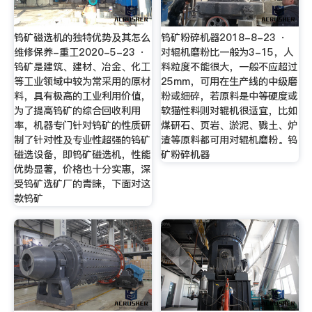
钨矿磁选机的独特优势及其怎么
钨矿粉碎机器2018-8-23 ·
维修保养-重工2020-5-23 ·
对辊机磨粉比一般为3-15，人
钨矿是建筑、建材、冶金、化工
料粒度不能很大，一般不应超过
等工业领域中较为常采用的原材
25mm，可用在生产线的中级磨
料，具有极高的工业利用价值，
粉或细碎，若原料是中等硬度或
为了提高钨矿的综合回收利用
软猫性料则对辊机很适宜，比如
率，机器专门针对钨矿的性质研
煤研石、页岩、淤泥、戮土、炉
制了针对性及专业性超强的钨矿
渣等原料都可用对辊机磨粉。钨
磁选设备，即钨矿磁选机，性能
矿粉碎机器
优势显著，价格也十分实惠，深
受钨矿选矿厂的青睐，下面对这
款钨矿