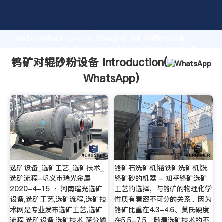
钨矿对辊砂粉设备 manufacturer Grasping strong
production capability, advanced research strength
and excellent service, Shanghai 钨矿对辊砂粉设备
supplier create the value and bring values to all of
customers.
钨矿对辊砂粉设备 Introduction(
WhatsApp
)
选矿设备_选矿工艺_选矿技术_
铬矿石洗矿机|铬铁矿洗矿机|洗
选矿流程-巩义市瑞光金属
铬矿砂的机器 - 知乎铬矿选矿
2020-4-15 · 河南瑞光选矿
工艺的选择，与铬矿的物理化学
设备,选矿工艺,选矿流程,选矿技
性质有着密不可分的关系。因为
术网是专业发布选矿工艺,选矿
铬矿比重在4.3-4.6、莫氏硬度
流程,选矿设备,选矿技术,筛分输
在5.5-7.5，随着选矿技术的不