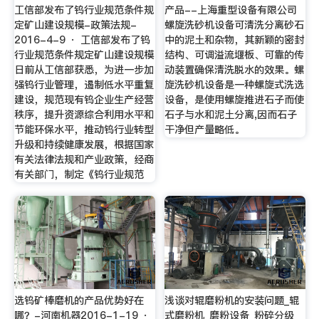
工信部发布了钨行业规范条件规
产品--上海重型设备有限公司
定矿山建设规模-政策法规-
螺旋洗砂机设备可清洗分离砂石
2016-4-9 · 工信部发布了钨
中的泥土和杂物，其新颖的密封
行业规范条件规定矿山建设规模
结构、可调溢流堰板、可靠的传
日前从工信部获悉，为进一步加
动装置确保清洗脱水的效果。螺
强钨行业管理，遏制低水平重复
旋洗砂机设备是一种螺旋式洗选
建设，规范现有钨企业生产经营
设备，是使用螺旋推进石子而使
秩序，提升资源综合利用水平和
石子与水和泥土分离,因而石子
节能环保水平，推动钨行业转型
干净但产量略低。
升级和持续健康发展，根据国家
有关法律法规和产业政策，经商
有关部门，制定《钨行业规范
选钨矿棒磨机的产品优势好在
浅谈对辊磨粉机的安装问题_辊
哪？-河南机器2016-1-19 ·
式磨粉机_磨粉设备_粉碎分级