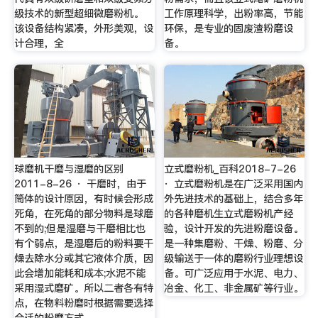
级技术的新型超细微磨粉机。
工作原理科学，出粉率高，节能
该设备结构紧凑，外形美观，设
环保，是专业的固废渣粉磨设
计合理，全
备。
球磨机干磨与湿磨的区别
立式磨粉机_百科2018-7-26
2011-8-26 · 干磨时，由于
· 立式磨粉机是在广泛采用国内
筒体的设计原因，有时候会形成
外先进技术的基础上，结合多年
死角，在死角的部分物料是球磨
的各种磨机生立式磨粉机产经
不到的;但是湿磨与干磨相比也
验，设计开发的先进粉磨设备。
有个弱点，是湿磨后的粉料要干
是一种集磨粉、干燥、粉磨、分
燥去除水分或其它液体介质，因
级输送于一体的磨粉行业理想设
此会增加能耗和成本;水泥不能
备。可广泛应用于水泥、电力、
采用湿式磨矿。所以二者各有特
冶金、化工、非金属矿等行业。
点，在物料粉磨时根据需要选择