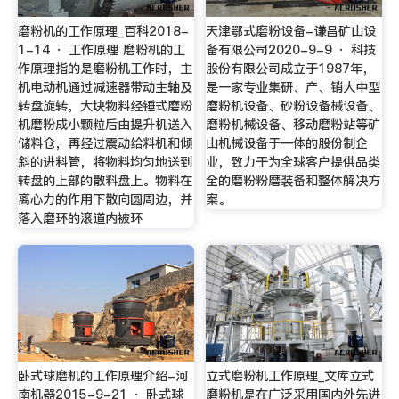
磨粉机的工作原理_百科2018-
天津鄂式磨粉设备-谦昌矿山设
1-14 · 工作原理 磨粉机的工
备有限公司2020-9-9 · 科技
作原理指的是磨粉机工作时，主
股份有限公司成立于1987年，
机电动机通过减速器带动主轴及
是一家专业集研、产、销大中型
转盘旋转，大块物料经锤式磨粉
磨粉机设备、砂粉设备械设备、
机磨粉成小颗粒后由提升机送入
磨粉机械设备、移动磨粉站等矿
储料仓，再经过震动给料机和倾
山机械设备于一体的股份制企
斜的进料管，将物料均匀地送到
业，致力于为全球客户提供品类
转盘的上部的散料盘上。物料在
全的磨粉粉磨装备和整体解决方
离心力的作用下散向圆周边，并
案。
落入磨环的滚道内被环
卧式球磨机的工作原理介绍-河
立式磨粉机工作原理_文库立式
南机器2015-9-21 · 卧式球
磨粉机是在广泛采用国内外先进