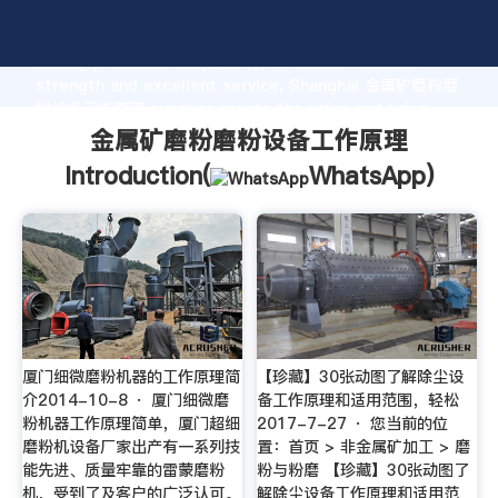
金属矿磨粉磨粉设备工作原理 manufacturer Grasping
strong production capability, advanced research
strength and excellent service, Shanghai 金属矿磨粉磨
粉设备工作原理 supplier create the value and bring
values to all of customers.
金属矿磨粉磨粉设备工作原理
Introduction(
WhatsApp
)
厦门细微磨粉机器的工作原理简
【珍藏】30张动图了解除尘设
介2014-10-8 · 厦门细微磨
备工作原理和适用范围，轻松
粉机器工作原理简单，厦门超细
2017-7-27 · 您当前的位
磨粉机设备厂家出产有一系列技
置：首页 > 非金属矿加工 > 磨
能先进、质量牢靠的雷蒙磨粉
粉与粉磨 【珍藏】30张动图了
机，受到了及客户的广泛认可。
解除尘设备工作原理和适用范