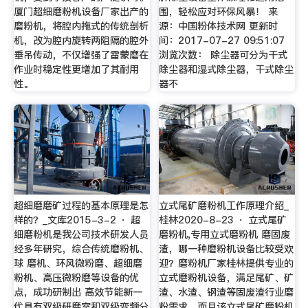
厦门超细磨粉机设备厂家出产的
围，轻松应对环保风暴！ 来
磨粉机，将腔内拖式的传统剖析
源：中国粉体技术网 更新时
机，改为腔内旋转两阻隔的腔外
间：2017-07-27 09:51:07
垂吊传动，不仅增强了雷蒙磨在
浏览次数： 除尘器可分为干式
作业时稳定性更增加了其耐用
除尘器和湿式除尘器，干式除尘
性。
器不
超细磨磨矿过程的基本原理是怎
立式尾矿磨粉机工作原理介绍_
样的？_文库2015-3-2 · 超
桂林2020-8-23 · 立式尾矿
细磨粉机是我公司技术研发人员
磨粉机,专用立式磨粉机 磨固废
经多年研究，综合传统磨粉机、
渣，哪一种磨粉机设备比较受欢
球 磨机、环风微粉磨、超细磨
迎？磨粉机厂家桂林提供专业的
粉机、高压微粉磨等设备的优
立式磨粉机设备，满足尾矿、矿
点，成功研制出 高效节能新一
渣、水渣、钢渣等固废渣行业磨
代具有双级研磨室和双级变频分
粉需求，而且该立式尾矿磨粉机