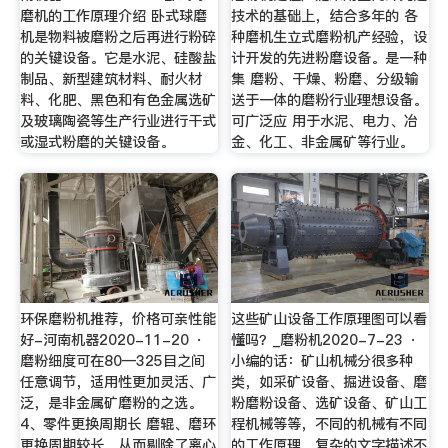
磨机的工作原理介绍 卧式球磨
技术的基础上，结合多年的 各
机是物料被磨粉之后再进行粉碎
种磨机生立式磨粉机产经验，设
的关键设备。它是水泥、硅酸盐
计开发的先进粉磨设备。是一种
制品、新型建筑材料、耐火材
集 磨粉、干燥、粉磨、分级输
料、化肥、黑色和有色金属选矿
送于一体的磨粉行业理想设备。
及玻璃陶瓷等生产行业进行干式
可广泛应 用于水泥、电力、冶
或湿式粉磨的关键设备。
金、化工、非金属矿等行业。
环保磨粉机推荐，价格可亲性能
这些矿山设备工作原理图可以看
好-河南机器2020-11-20 ·
懂吗？_磨粉机2020-7-23 ·
磨粉细度可在80—325目之间
小编的话：矿山机械分很多种
任意调节，适用性更加灵活、广
类，如采矿设备、掘进设备、磨
泛，是非金属矿磨粉的之选。
粉磨粉设备、选矿设备、矿山工
4、零件更换周期长 磨辊、磨环
程机械等等，不同的机械有不同
更换周期较长，从而剔除了离心
的工作原理。复杂的文字描述不