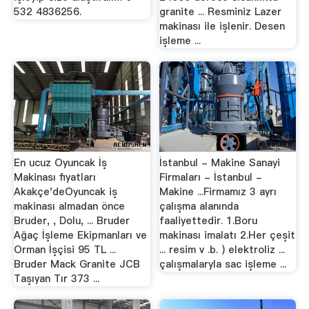
532 4836256.
granite ... Resminiz Lazer
makinası ile işlenir. Desen
işleme ...
En ucuz Oyuncak İş
İstanbul - Makine Sanayi
Makinası fiyatları
Firmaları - İstanbul -
Akakçe'deOyuncak iş
Makine ...Firmamız 3 ayrı
makinası almadan önce
çalışma alanında
Bruder, , Dolu, ... Bruder
faaliyettedir. 1.Boru
Ağaç İşleme Ekipmanları ve
makinası imalatı 2.Her çeşit
Orman İşçisi 95 TL ...
... resim v .b. ) elektroliz ...
Bruder Mack Granite JCB
çalışmalaryla sac işleme ...
Taşıyan Tır 373 ...