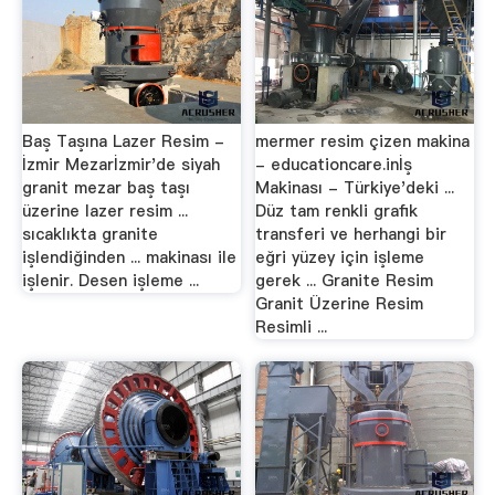
Baş Taşına Lazer Resim -
mermer resim çizen makina
İzmir Mezarİzmir'de siyah
- educationcare.inİş
granit mezar baş taşı
Makinası - Türkiye'deki ...
üzerine lazer resim ...
Düz tam renkli grafik
sıcaklıkta granite
transferi ve herhangi bir
işlendiğinden ... makinası ile
eğri yüzey için işleme
işlenir. Desen işleme ...
gerek ... Granite Resim
Granit Üzerine Resim
Resimli ...