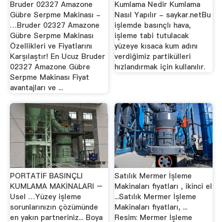
Bruder 02327 Amazone
Kumlama Nedir Kumlama
Gübre Serpme Makinası -
Nasıl Yapılır - saykar.netBu
…Bruder 02327 Amazone
işlemde basınçlı hava,
Gübre Serpme Makinası
işleme tabi tutulacak
Özellikleri ve Fiyatlarını
yüzeye kısaca kum adını
Karşılaştır! En Ucuz Bruder
verdiğimiz partikülleri
02327 Amazone Gübre
hızlandırmak için kullanılır.
Serpme Makinası Fiyat
avantajları ve ...
PORTATİF BASINÇLI
Satılık Mermer İşleme
KUMLAMA MAKİNALARI –
Makinaları fiyatları , ikinci el
Usel …Yüzey işleme
...Satılık Mermer İşleme
sorunlarınızın çözümünde
Makinaları fiyatları, ...
en yakın partneriniz... Boya
Resim: Mermer İşleme