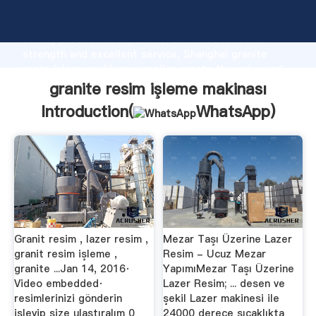
granite resim işleme makinası manufacturer Grasping
strong production capability, advanced research
strength and excellent service, Shanghai granite
resim işleme makinası supplier create the value and
bring values to all of customers.
granite resim işleme makinası
Introduction(
WhatsApp
)
Granit resim , lazer resim ,
Mezar Taşı Üzerine Lazer
granit resim işleme ,
Resim - Ucuz Mezar
granite ...Jan 14, 2016·
YapımıMezar Taşı Üzerine
Video embedded·
Lazer Resim; ... desen ve
resimlerinizi gönderin
şekil Lazer makinesi ile
işleyip size ulaştıralım 0
24000 derece sıcaklıkta