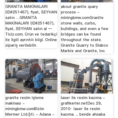
GRANİTA MAKİNALARI
about granite quary
(ID#251467), fiyat, SEYHAN
process -
satın …GRANİTA
miningbmw.comGranite
MAKİNALARI (ID#251467),
stone walls, curbs,
fiyat, SEYHAN satın al —
buildings, and even a few
Ticiz.com. Ürün ve tedarikçi
bridges can be found
ile ilgili ayrıntılı bilgi. Online
throughout the state.
sipariş verilebilir.
Granite Quarry to Slabco
Marble and Granite, Inc.
granite resim işleme
laser ile resim kazıma -
makinası -
grafikerler.netDec 29,
miningbmw.comBizim
2010· laser ile resim
Mermer Ltd.Şti. - Adana -
kazıma. ... bende ahsaba