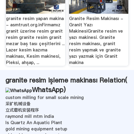
granite resim yapan makina
Granite Resim Makinası -
- asmtrust.org.inFirmamız
Granit Yazı
granit üzerine resim granit
MakinesiGranite resim ve
resim granite resim granit
yazı makinesi. Granite
mezar baş tası çeşitlerini ...
resim makinası, granit
Lazer kesim kazıma
resim yapmak ve granite
makinası, Kesim makinesi,
yazı yazmak için Granit
Pleksi, ahşap, ...
makina
granite resim işleme makinası Relation(
WhatsApp
)
custom milling for small scale mining
采矿机械设备
立式磨机安装程序
raymond mill mtm india
Is Quartz An Aquatic Plant
gold mining equipment setup