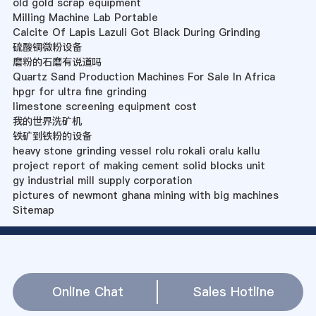
old gold scrap equipment
Milling Machine Lab Portable
Calcite Of Lapis Lazuli Got Black During Grinding
硫酸铜微粉设备
磨粉的石磨有说道吗
Quartz Sand Production Machines For Sale In Africa
hpgr for ultra fine grinding
limestone screening equipment cost
我的世界洗矿机
铁矿到铁粉的设备
heavy stone grinding vessel rolu rokali oralu kallu
project report of making cement solid blocks unit
gy industrial mill supply corporation
pictures of newmont ghana mining with big machines
Sitemap
Online Chat
Sales Hotline