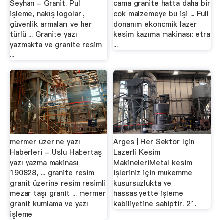
Seyhan - Granit. Pul
cama granite hatta daha bir
işleme, nakış logoları,
cok malzemeye bu işi ... Full
güvenlik armaları ve her
donanım ekonomik lazer
türlü ... Granite yazı
kesim kazıma makinası: etra
yazmakta ve granite resim
...
...
mermer üzerine yazı
Arges | Her Sektör İçin
Haberleri - Uslu Habertaş
Lazerli Kesim
yazı yazma makinası
MakineleriMetal kesim
190828, ... granite resim
işleriniz için mükemmel
granit üzerine resim resimli
kusursuzlukta ve
mezar taşı granit ... mermer
hassasiyette işleme
granit kumlama ve yazı
kabiliyetine sahiptir. 21.
işleme